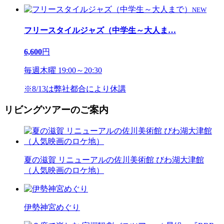
NEW
フリースタイルジャズ（中学生～大人ま
…
6,600
円
毎週木曜 19:00～20:30
※8/13は弊社都合により休講
リビングツアーのご案内
夏の滋賀 リニューアルの佐川美術館 びわ湖大津館
（人気映画のロケ地）
伊勢神宮めぐり