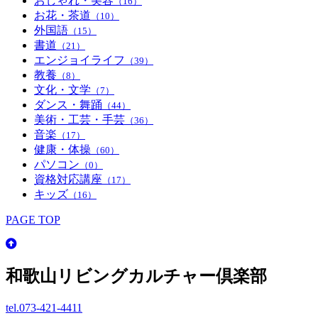
おしゃれ・美容
（16）
お花・茶道
（10）
外国語
（15）
書道
（21）
エンジョイライフ
（39）
教養
（8）
文化・文学
（7）
ダンス・舞踊
（44）
美術・工芸・手芸
（36）
音楽
（17）
健康・体操
（60）
パソコン
（0）
資格対応講座
（17）
キッズ
（16）
PAGE TOP
和歌山リビングカルチャー倶楽部
tel.
073-421-4411