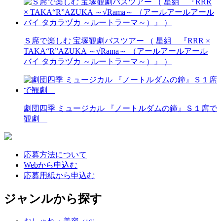
Ｓ席で楽しむ 宝塚観劇バスツアー （ 星組 『RRR ×
TAKA“R”AZUKA ～√Rama～ （アールアールアール
バイ タカラヅカ ～ルートラーマ～）』 ）
劇団四季 ミュージカル 『ノートルダムの鐘』Ｓ１席で
観劇
応募方法について
Webから申込む
応募用紙から申込む
ジャンルから探す