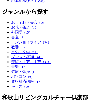
応募用紙から申込む
ジャンルから探す
おしゃれ・美容
（16）
お花・茶道
（10）
外国語
（15）
書道
（21）
エンジョイライフ
（39）
教養
（8）
文化・文学
（7）
ダンス・舞踊
（44）
美術・工芸・手芸
（36）
音楽
（17）
健康・体操
（60）
パソコン
（0）
資格対応講座
（17）
キッズ
（16）
和歌山リビングカルチャー倶楽部