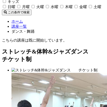
キッズ
日曜
月曜
火曜
水曜
木曜
金曜
土曜
この条件で検索
ホーム
講座一覧
ダンス・舞踊
こちらの講座は既に開始しています。
ストレッチ&体幹&ジャズダンス
チケット制