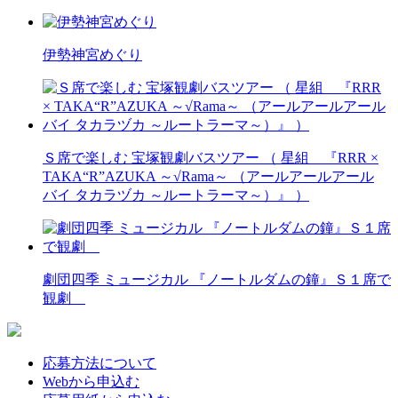
伊勢神宮めぐり
Ｓ席で楽しむ 宝塚観劇バスツアー （ 星組 『RRR ×
TAKA“R”AZUKA ～√Rama～ （アールアールアール
バイ タカラヅカ ～ルートラーマ～）』 ）
劇団四季 ミュージカル 『ノートルダムの鐘』Ｓ１席で
観劇
応募方法について
Webから申込む