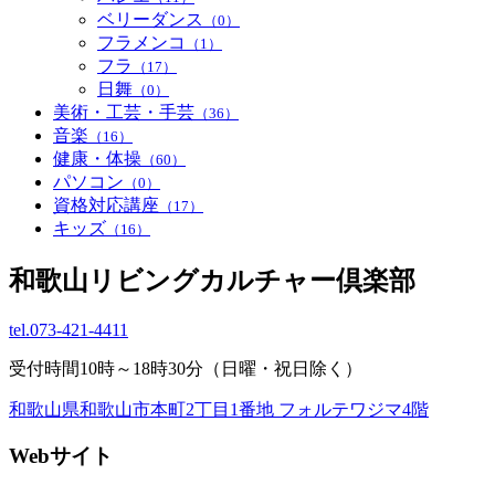
ベリーダンス
（0）
フラメンコ
（1）
フラ
（17）
日舞
（0）
美術・工芸・手芸
（36）
音楽
（16）
健康・体操
（60）
パソコン
（0）
資格対応講座
（17）
キッズ
（16）
和歌山リビングカルチャー倶楽部
tel.
073-421-4411
受付時間10時～18時30分（日曜・祝日除く）
和歌山県和歌山市本町2丁目1番地 フォルテワジマ4階
Webサイト