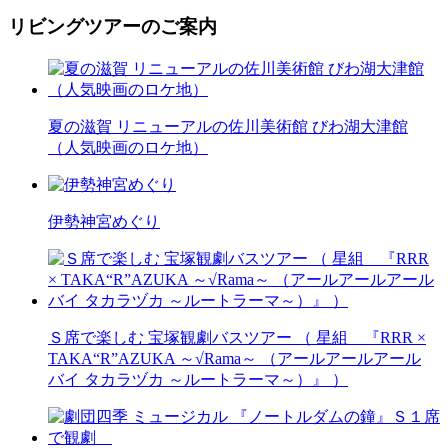
リビングツアーのご案内
夏の滋賀 リニューアルの佐川美術館 びわ湖大津館
（人気映画のロケ地）
伊勢神宮めぐり
Ｓ席で楽しむ 宝塚観劇バスツアー （ 星組 『RRR ×
TAKA“R”AZUKA ～√Rama～ （アールアールアール
バイ タカラヅカ ～ルートラーマ～）』 ）