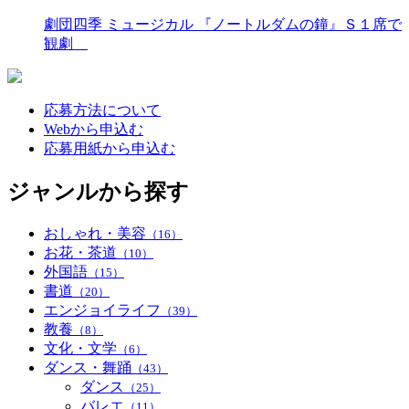
劇団四季 ミュージカル 『ノートルダムの鐘』Ｓ１席で
観劇
応募方法について
Webから申込む
応募用紙から申込む
ジャンルから探す
おしゃれ・美容
（16）
お花・茶道
（10）
外国語
（15）
書道
（20）
エンジョイライフ
（39）
教養
（8）
文化・文学
（6）
ダンス・舞踊
（43）
ダンス
（25）
バレエ
（11）