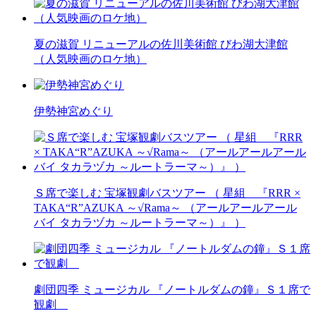
夏の滋賀 リニューアルの佐川美術館 びわ湖大津館
（人気映画のロケ地）
伊勢神宮めぐり
Ｓ席で楽しむ 宝塚観劇バスツアー （ 星組 『RRR ×
TAKA“R”AZUKA ～√Rama～ （アールアールアール
バイ タカラヅカ ～ルートラーマ～）』 ）
劇団四季 ミュージカル 『ノートルダムの鐘』Ｓ１席で
観劇