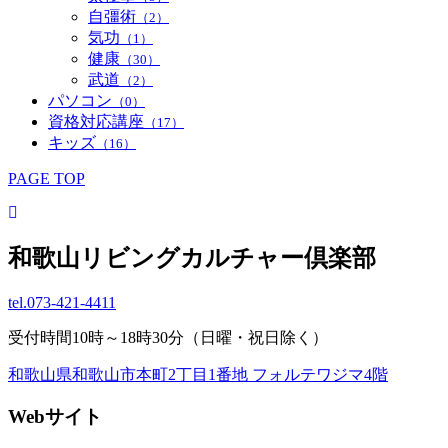
自彊術
（2）
気功
（1）
健康
（30）
武道
（2）
パソコン
（0）
資格対応講座
（17）
キッズ
（16）
PAGE TOP
和歌山リビングカルチャー倶楽部
tel.
073-421-4411
受付時間10時～18時30分（日曜・祝日除く）
和歌山県和歌山市本町2丁目1番地 フォルテワジマ4階
Webサイト