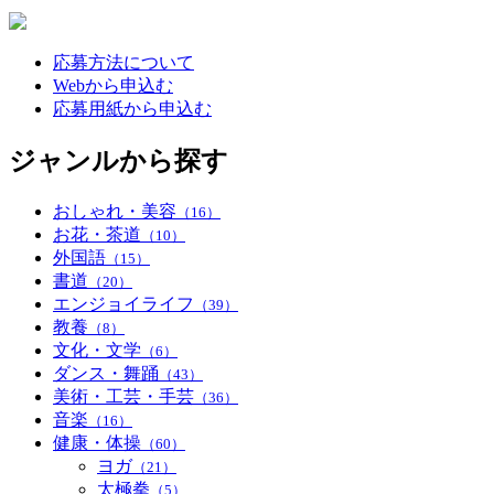
応募方法について
Webから申込む
応募用紙から申込む
ジャンルから探す
おしゃれ・美容
（16）
お花・茶道
（10）
外国語
（15）
書道
（20）
エンジョイライフ
（39）
教養
（8）
文化・文学
（6）
ダンス・舞踊
（43）
美術・工芸・手芸
（36）
音楽
（16）
健康・体操
（60）
ヨガ
（21）
太極拳
（5）