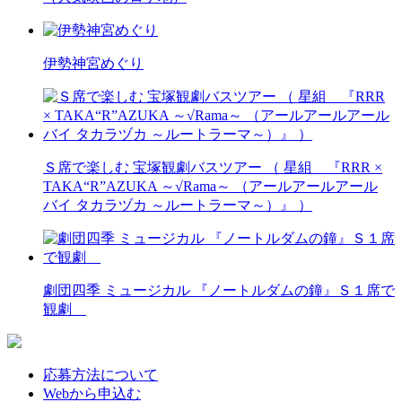
伊勢神宮めぐり
Ｓ席で楽しむ 宝塚観劇バスツアー （ 星組 『RRR ×
TAKA“R”AZUKA ～√Rama～ （アールアールアール
バイ タカラヅカ ～ルートラーマ～）』 ）
劇団四季 ミュージカル 『ノートルダムの鐘』Ｓ１席で
観劇
応募方法について
Webから申込む