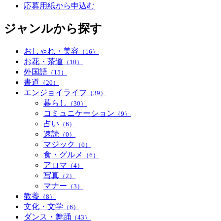
応募用紙から申込む
ジャンルから探す
おしゃれ・美容
（16）
お花・茶道
（10）
外国語
（15）
書道
（20）
エンジョイライフ
（39）
暮らし
（30）
コミュニケーション
（9）
占い
（6）
速読
（0）
マジック
（0）
食・グルメ
（6）
アロマ
（4）
写真
（2）
マナー
（3）
教養
（8）
文化・文学
（6）
ダンス・舞踊
（43）