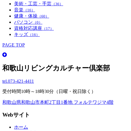
美術・工芸・手芸
（36）
音楽
（16）
健康・体操
（60）
パソコン
（0）
資格対応講座
（17）
キッズ
（16）
PAGE TOP
和歌山リビングカルチャー倶楽部
tel.
073-421-4411
受付時間10時～18時30分（日曜・祝日除く）
和歌山県和歌山市本町2丁目1番地 フォルテワジマ4階
Webサイト
ホーム