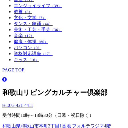
エンジョイライフ
（39）
教養
（8）
文化・文学
（7）
ダンス・舞踊
（44）
美術・工芸・手芸
（36）
音楽
（17）
健康・体操
（60）
パソコン
（0）
資格対応講座
（17）
キッズ
（16）
PAGE TOP
和歌山リビングカルチャー倶楽部
tel.
073-421-4411
受付時間10時～18時30分（日曜・祝日除く）
和歌山県和歌山市本町2丁目1番地 フォルテワジマ4階