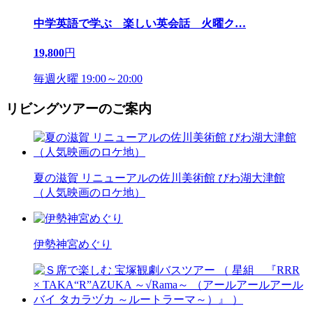
中学英語で学ぶ 楽しい英会話 火曜ク
…
19,800
円
毎週火曜 19:00～20:00
リビングツアーのご案内
夏の滋賀 リニューアルの佐川美術館 びわ湖大津館
（人気映画のロケ地）
伊勢神宮めぐり