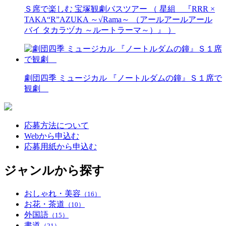
Ｓ席で楽しむ 宝塚観劇バスツアー （ 星組 『RRR ×
TAKA“R”AZUKA ～√Rama～ （アールアールアール
バイ タカラヅカ ～ルートラーマ～）』 ）
劇団四季 ミュージカル 『ノートルダムの鐘』Ｓ１席で
観劇
応募方法について
Webから申込む
応募用紙から申込む
ジャンルから探す
おしゃれ・美容
（16）
お花・茶道
（10）
外国語
（15）
書道
（21）