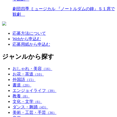
劇団四季 ミュージカル 『ノートルダムの鐘』Ｓ１席で
観劇
応募方法について
Webから申込む
応募用紙から申込む
ジャンルから探す
おしゃれ・美容
（16）
お花・茶道
（10）
外国語
（15）
書道
（20）
エンジョイライフ
（39）
教養
（8）
文化・文学
（6）
ダンス・舞踊
（43）
美術・工芸・手芸
（36）