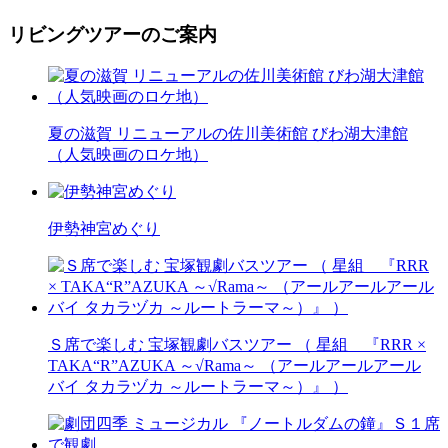
リビングツアーのご案内
夏の滋賀 リニューアルの佐川美術館 びわ湖大津館
（人気映画のロケ地）
伊勢神宮めぐり
Ｓ席で楽しむ 宝塚観劇バスツアー （ 星組 『RRR ×
TAKA“R”AZUKA ～√Rama～ （アールアールアール
バイ タカラヅカ ～ルートラーマ～）』 ）