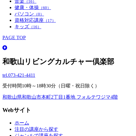
音楽
（16）
健康・体操
（60）
パソコン
（0）
資格対応講座
（17）
キッズ
（16）
PAGE TOP
和歌山リビングカルチャー倶楽部
tel.
073-421-4411
受付時間10時～18時30分（日曜・祝日除く）
和歌山県和歌山市本町2丁目1番地 フォルテワジマ4階
Webサイト
ホーム
注目の講座から探す
ジャンルで講座を探す