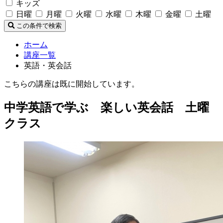
キッズ
日曜
月曜
火曜
水曜
木曜
金曜
土曜
この条件で検索
ホーム
講座一覧
英語・英会話
こちらの講座は既に開始しています。
中学英語で学ぶ 楽しい英会話 土曜
クラス