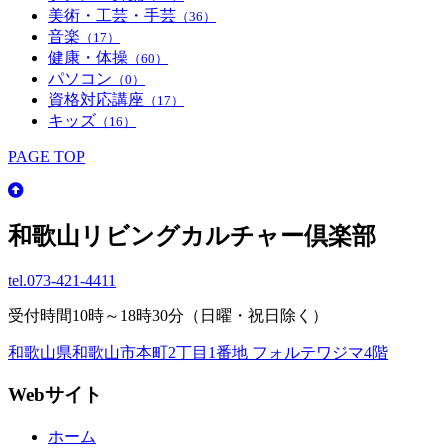
美術・工芸・手芸
（36）
音楽
（17）
健康・体操
（60）
パソコン
（0）
資格対応講座
（17）
キッズ
（16）
PAGE TOP
和歌山リビングカルチャー倶楽部
tel.
073-421-4411
受付時間10時～18時30分（日曜・祝日除く）
和歌山県和歌山市本町2丁目1番地 フォルテワジマ4階
Webサイト
ホーム