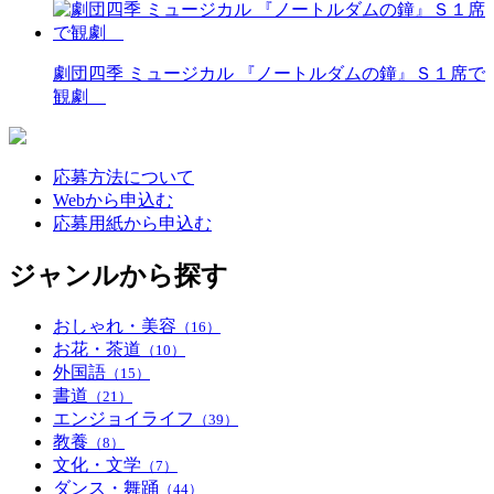
劇団四季 ミュージカル 『ノートルダムの鐘』Ｓ１席で
観劇
応募方法について
Webから申込む
応募用紙から申込む
ジャンルから探す
おしゃれ・美容
（16）
お花・茶道
（10）
外国語
（15）
書道
（21）
エンジョイライフ
（39）
教養
（8）
文化・文学
（7）
ダンス・舞踊
（44）