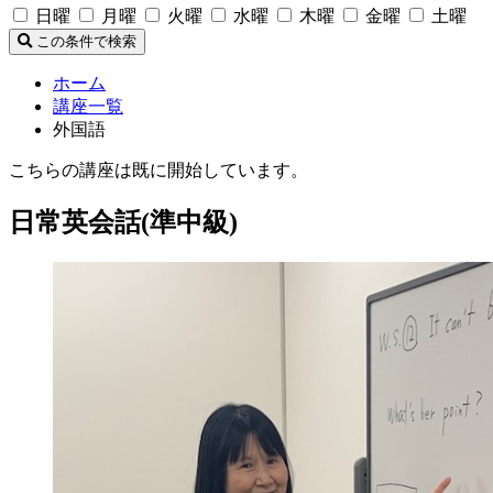
日曜
月曜
火曜
水曜
木曜
金曜
土曜
この条件で検索
ホーム
講座一覧
外国語
こちらの講座は既に開始しています。
日常英会話(準中級)