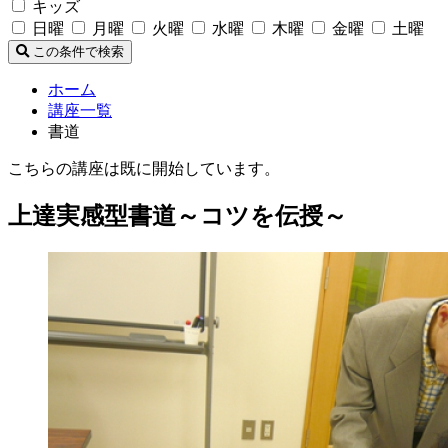
キッズ
日曜
月曜
火曜
水曜
木曜
金曜
土曜
この条件で検索
ホーム
講座一覧
書道
こちらの講座は既に開始しています。
上達実感型書道～コツを伝授～