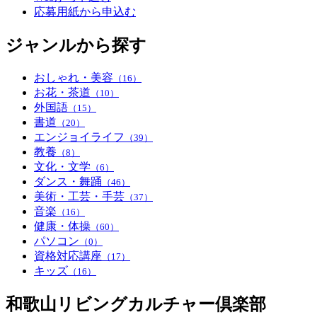
応募用紙から申込む
ジャンルから探す
おしゃれ・美容
（16）
お花・茶道
（10）
外国語
（15）
書道
（20）
エンジョイライフ
（39）
教養
（8）
文化・文学
（6）
ダンス・舞踊
（46）
美術・工芸・手芸
（37）
音楽
（16）
健康・体操
（60）
パソコン
（0）
資格対応講座
（17）
キッズ
（16）
和歌山リビングカルチャー倶楽部