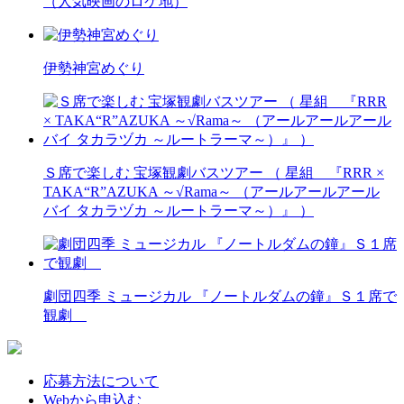
（人気映画のロケ地）
伊勢神宮めぐり
Ｓ席で楽しむ 宝塚観劇バスツアー （ 星組 『RRR ×
TAKA“R”AZUKA ～√Rama～ （アールアールアール
バイ タカラヅカ ～ルートラーマ～）』 ）
劇団四季 ミュージカル 『ノートルダムの鐘』Ｓ１席で
観劇
応募方法について
Webから申込む