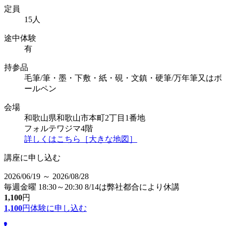
定員
15人
途中体験
有
持参品
毛筆/筆・墨・下敷・紙・硯・文鎮・硬筆/万年筆又はボ
ールペン
会場
和歌山県和歌山市本町2丁目1番地
フォルテワジマ4階
詳しくはこちら［大きな地図］
講座に申し込む
2026/06/19 ～ 2026/08/28
毎週金曜 18:30～20:30 8/14は弊社都合により休講
1,100
円
1,100
円
体験に申し込む