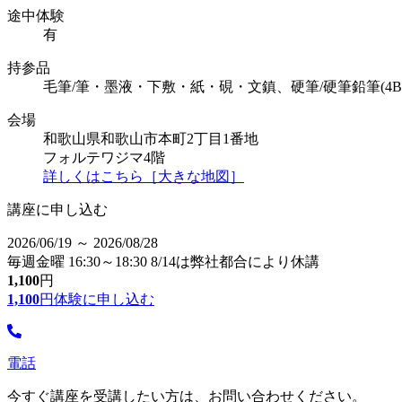
途中体験
有
持参品
毛筆/筆・墨液・下敷・紙・硯・文鎮、硬筆/硬筆鉛筆(4B～
会場
和歌山県和歌山市本町2丁目1番地
フォルテワジマ4階
詳しくはこちら［大きな地図］
講座に申し込む
2026/06/19 ～ 2026/08/28
毎週金曜 16:30～18:30 8/14は弊社都合により休講
1,100
円
1,100
円
体験に申し込む
電話
今すぐ講座を受講したい方は、お問い合わせください。