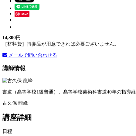
Save
14,300
円
［材料費］持参品が用意できれば必要ございません。
メールで問い合わせる
講師情報
書道（髙等学校1級普通）、髙等学校芸術科書道40年の指導
古久保 龍峰
講座詳細
日程