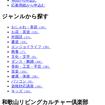
Webから申込む
応募用紙から申込む
ジャンルから探す
おしゃれ・美容
（16）
お花・茶道
（10）
外国語
（15）
書道
（19）
エンジョイライフ
（39）
教養
（7）
文化・文学
（6）
ダンス・舞踊
（44）
美術・工芸・手芸
（38）
音楽
（16）
健康・体操
（58）
パソコン
（0）
資格対応講座
（16）
キッズ
（16）
和歌山リビングカルチャー倶楽部