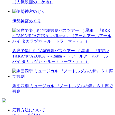
（人気映画のロケ地）
伊勢神宮めぐり
Ｓ席で楽しむ 宝塚観劇バスツアー （ 星組 『RRR ×
TAKA“R”AZUKA ～√Rama～ （アールアールアール
バイ タカラヅカ ～ルートラーマ～）』 ）
劇団四季 ミュージカル 『ノートルダムの鐘』Ｓ１席で
観劇
応募方法について