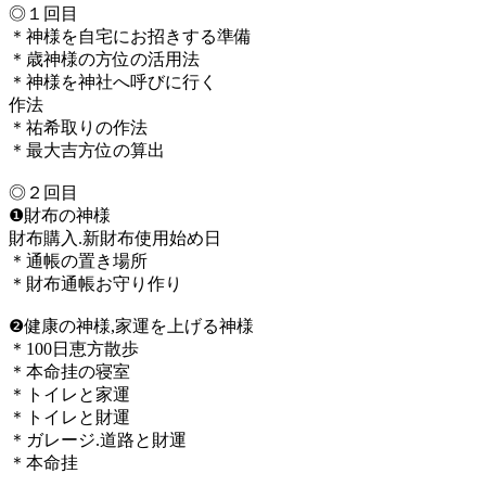
◎１回目
＊神様を自宅にお招きする準備
＊歳神様の方位の活用法
＊神様を神社へ呼びに行く
作法
＊祐希取りの作法
＊最大吉方位の算出
◎２回目
❶財布の神様
財布購入.新財布使用始め日
＊通帳の置き場所
＊財布通帳お守り作り
❷健康の神様,家運を上げる神様
＊100日恵方散歩
＊本命挂の寝室
＊トイレと家運
＊トイレと財運
＊ガレージ.道路と財運
＊本命挂