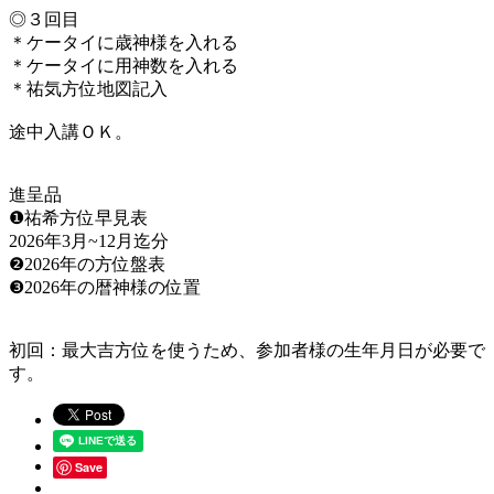
◎３回目
＊ケータイに歳神様を入れる
＊ケータイに用神数を入れる
＊祐気方位地図記入
途中入講ＯＫ。
進呈品
❶祐希方位早見表
2026年3月~12月迄分
❷2026年の方位盤表
❸2026年の暦神様の位置
初回：最大吉方位を使うため、参加者様の生年月日が必要で
す。
Save