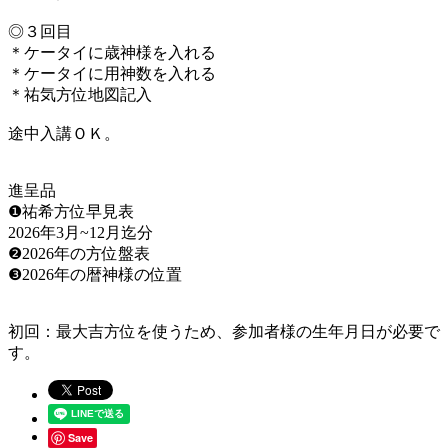
◎３回目
＊ケータイに歳神様を入れる
＊ケータイに用神数を入れる
＊祐気方位地図記入
途中入講ＯＫ。
進呈品
❶祐希方位早見表
2026年3月~12月迄分
❷2026年の方位盤表
❸2026年の暦神様の位置
初回：最大吉方位を使うため、参加者様の生年月日が必要で
す。
Save