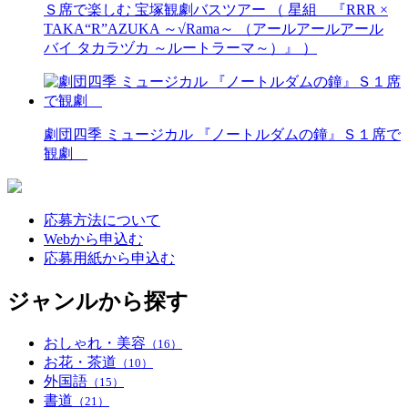
Ｓ席で楽しむ 宝塚観劇バスツアー （ 星組 『RRR ×
TAKA“R”AZUKA ～√Rama～ （アールアールアール
バイ タカラヅカ ～ルートラーマ～）』 ）
劇団四季 ミュージカル 『ノートルダムの鐘』Ｓ１席で
観劇
応募方法について
Webから申込む
応募用紙から申込む
ジャンルから探す
おしゃれ・美容
（16）
お花・茶道
（10）
外国語
（15）
書道
（21）