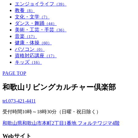
エンジョイライフ
（39）
教養
（8）
文化・文学
（7）
ダンス・舞踊
（44）
美術・工芸・手芸
（36）
音楽
（17）
健康・体操
（60）
パソコン
（0）
資格対応講座
（17）
キッズ
（16）
PAGE TOP
和歌山リビングカルチャー倶楽部
tel.
073-421-4411
受付時間10時～18時30分（日曜・祝日除く）
和歌山県和歌山市本町2丁目1番地 フォルテワジマ4階
Webサイト