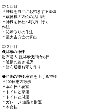
◎１回目
＊神様を自宅にお招きする準備
＊歳神様の方位の活用法
＊神様を神社へ呼びに行く
作法
＊祐希取りの作法
＊最大吉方位の算出
◎２回目
❶財布の神様
財布購入.新財布使用始め日
＊通帳の置き場所
＊財布通帳お守り作り
❷健康の神様,家運を上げる神様
＊100日恵方散歩
＊本命挂の寝室
＊トイレと家運
＊トイレと財運
＊ガレージ.道路と財運
＊本命挂