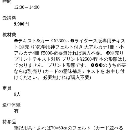
時間
12:30～14:00
受講料
9,900
円
教材費
❶テキスト&カード¥3300～❷ライダース版専用テキス
ト(別売 り)気学用神フェルト付き 大アルカナ1冊・小
アルカナ4冊 ¥5000-必要無ければ購入不要。 ❸別売り
プリントテキスト対応 プリント¥2500-程 本の形態はし
ておりません。 プリント形態です。 ❶❷❸のうち必要
ならば別売り (カードの意味補足テキストを お申し付
けください。 必要無ければ購入不要)
定員
9人
途中体験
有
持参品
筆記用具・あれば70×60㎝のフェルト（カード並べる