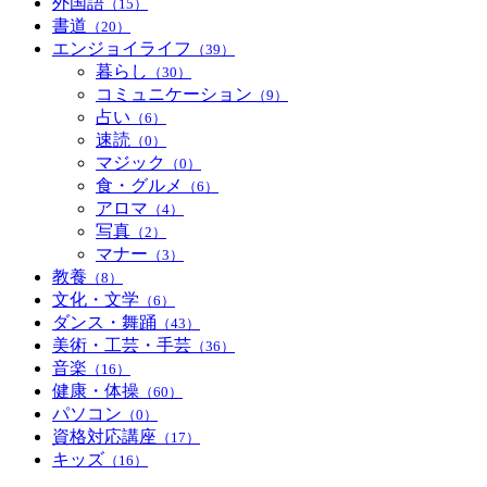
外国語
（15）
書道
（20）
エンジョイライフ
（39）
暮らし
（30）
コミュニケーション
（9）
占い
（6）
速読
（0）
マジック
（0）
食・グルメ
（6）
アロマ
（4）
写真
（2）
マナー
（3）
教養
（8）
文化・文学
（6）
ダンス・舞踊
（43）
美術・工芸・手芸
（36）
音楽
（16）
健康・体操
（60）
パソコン
（0）
資格対応講座
（17）
キッズ
（16）