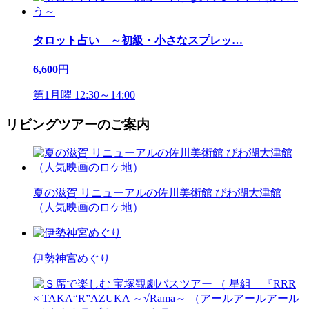
タロット占い ～初級・小さなスプレッ
…
6,600
円
第1月曜 12:30～14:00
リビングツアーのご案内
夏の滋賀 リニューアルの佐川美術館 びわ湖大津館
（人気映画のロケ地）
伊勢神宮めぐり