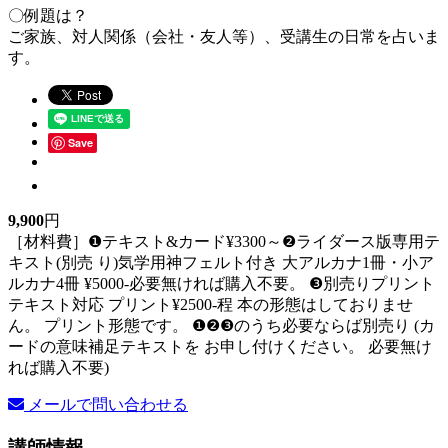
〇例題は？
ご家族、対人関係（会社・友人等）、受講生の日常を占いま
す。
Save
9,900
円
［材料費］❶テキスト&カード¥3300～❷ライダース版専用テ
キスト(別売 り)気学用神フェルト付き 大アルカナ1冊・小ア
ルカナ4冊 ¥5000-必要無ければ購入不要。 ❸別売りプリント
テキスト対応 プリント¥2500-程 本の形態はしておりませ
ん。 プリント形態です。 ❶❷❸のうち必要ならば別売り (カ
ードの意味補足テキストを お申し付けください。 必要無け
れば購入不要)
メールで問い合わせる
講師情報