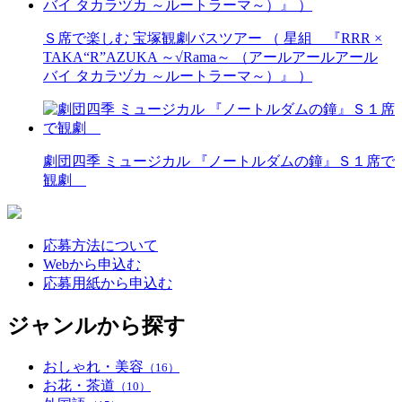
Ｓ席で楽しむ 宝塚観劇バスツアー （ 星組 『RRR ×
TAKA“R”AZUKA ～√Rama～ （アールアールアール
バイ タカラヅカ ～ルートラーマ～）』 ）
劇団四季 ミュージカル 『ノートルダムの鐘』Ｓ１席で
観劇
応募方法について
Webから申込む
応募用紙から申込む
ジャンルから探す
おしゃれ・美容
（16）
お花・茶道
（10）