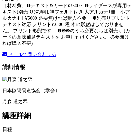
［材料費］❶テキスト&カード¥3300～❷ライダース版専用テ
キスト(別売 り)気学用神フェルト付き 大アルカナ1冊・小ア
ルカナ4冊 ¥5000-必要無ければ購入不要。 ❸別売りプリント
テキスト対応 プリント¥2500-程 本の形態はしておりませ
ん。 プリント形態です。 ❶❷❸のうち必要ならば別売り (カ
ードの意味補足テキストを お申し付けください。 必要無け
れば購入不要)
メールで問い合わせる
講師情報
日本陰陽易道協会（学会）
月森 道之丞
講座詳細
日程