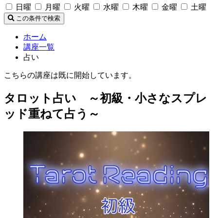
日曜
月曜
火曜
水曜
木曜
金曜
土曜
この条件で検索
ホーム
講座一覧
占い
こちらの講座は既に開始しています。
タロット占い ～初級・小さなスプレ
ッド重ねて占う～