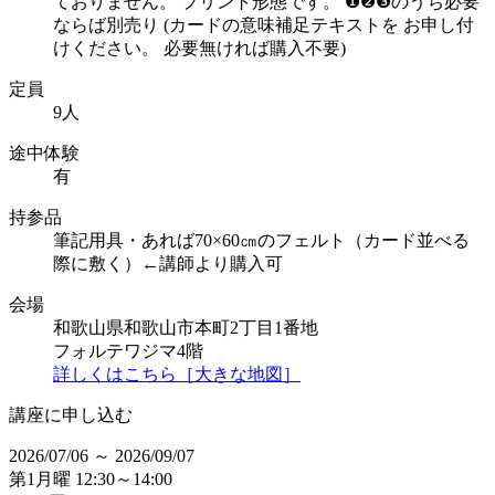
ておりません。 プリント形態です。 ❶❷❸のうち必要
ならば別売り (カードの意味補足テキストを お申し付
けください。 必要無ければ購入不要)
定員
9人
途中体験
有
持参品
筆記用具・あれば70×60㎝のフェルト（カード並べる
際に敷く）←講師より購入可
会場
和歌山県和歌山市本町2丁目1番地
フォルテワジマ4階
詳しくはこちら［大きな地図］
講座に申し込む
2026/07/06 ～ 2026/09/07
第1月曜 12:30～14:00