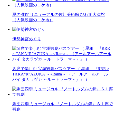
夏の滋賀 リニューアルの佐川美術館 びわ湖大津館
（人気映画のロケ地）
伊勢神宮めぐり
Ｓ席で楽しむ 宝塚観劇バスツアー （ 星組 『RRR ×
TAKA“R”AZUKA ～√Rama～ （アールアールアール
バイ タカラヅカ ～ルートラーマ～）』 ）
劇団四季 ミュージカル 『ノートルダムの鐘』Ｓ１席で
観劇