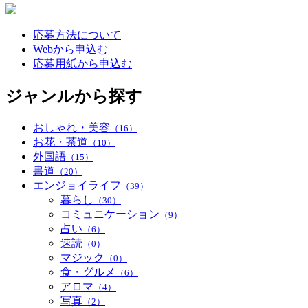
応募方法について
Webから申込む
応募用紙から申込む
ジャンルから探す
おしゃれ・美容
（16）
お花・茶道
（10）
外国語
（15）
書道
（20）
エンジョイライフ
（39）
暮らし
（30）
コミュニケーション
（9）
占い
（6）
速読
（0）
マジック
（0）
食・グルメ
（6）
アロマ
（4）
写真
（2）