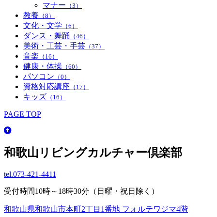
マナー
（3）
教養
（8）
文化・文学
（6）
ダンス・舞踊
（46）
美術・工芸・手芸
（37）
音楽
（16）
健康・体操
（60）
パソコン
（0）
資格対応講座
（17）
キッズ
（16）
PAGE TOP
和歌山リビングカルチャー倶楽部
tel.
073-421-4411
受付時間10時～18時30分（日曜・祝日除く）
和歌山県和歌山市本町2丁目1番地 フォルテワジマ4階