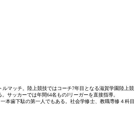
トルマッチ。陸上競技ではコーチ7年目となる滋賀学園陸上競
いる。サッカーでは年間64名ものJリーガーを直接指導。
有する一本歯下駄の第一人でもある。社会学修士、教職専修４科目