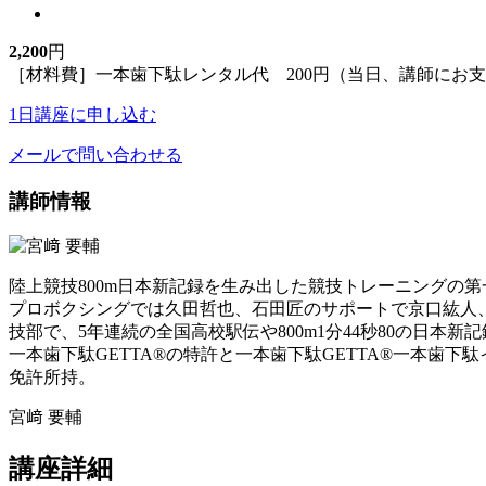
2,200
円
［材料費］一本歯下駄レンタル代 200円（当日、講師にお
1日講座に申し込む
メールで問い合わせる
講師情報
陸上競技800m日本新記録を生み出した競技トレーニングの第
プロボクシングでは久田哲也、石田匠のサポートで京口紘人
技部で、5年連続の全国高校駅伝や800m1分44秒80の日本
一本歯下駄GETTA®︎の特許と一本歯下駄GETTA®︎一本
免許所持。
宮﨑 要輔
講座詳細