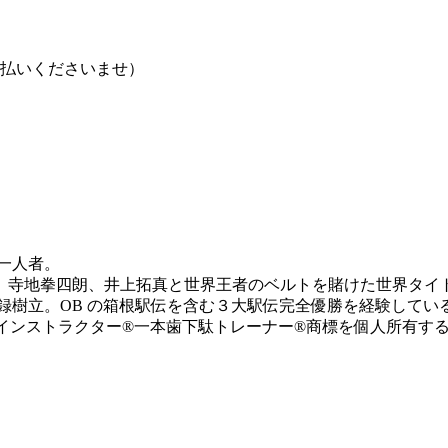
支払いくださいませ）
一人者。
、寺地拳四朗、井上拓真と世界王者のベルトを賭けた世界タイ
新記録樹立。OB の箱根駅伝を含む３大駅伝完全優勝を経験して
歯下駄インストラクター®︎一本歯下駄トレーナー®︎商標を個人所