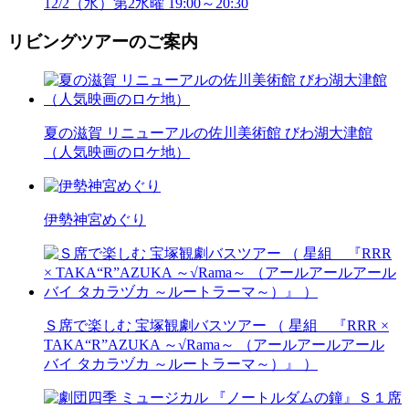
12/2（水）第2水曜 19:00～20:30
リビングツアーのご案内
夏の滋賀 リニューアルの佐川美術館 びわ湖大津館
（人気映画のロケ地）
伊勢神宮めぐり
Ｓ席で楽しむ 宝塚観劇バスツアー （ 星組 『RRR ×
TAKA“R”AZUKA ～√Rama～ （アールアールアール
バイ タカラヅカ ～ルートラーマ～）』 ）