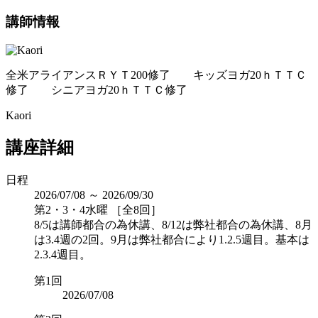
講師情報
全米アライアンスＲＹＴ200修了 キッズヨガ20ｈＴＴＣ
修了 シニアヨガ20ｈＴＴＣ修了
Kaori
講座詳細
日程
2026/07/08 ～ 2026/09/30
第2・3・4水曜 ［全8回］
8/5は講師都合の為休講、8/12は弊社都合の為休講、8月
は3.4週の2回。9月は弊社都合により1.2.5週目。基本は
2.3.4週目。
第1回
2026/07/08