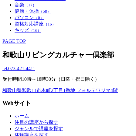
音楽
（17）
健康・体操
（58）
パソコン
（0）
資格対応講座
（16）
キッズ
（16）
PAGE TOP
和歌山リビングカルチャー倶楽部
tel.
073-421-4411
受付時間10時～18時30分（日曜・祝日除く）
和歌山県和歌山市本町2丁目1番地 フォルテワジマ4階
Webサイト
ホーム
注目の講座から探す
ジャンルで講座を探す
体験講座を探す