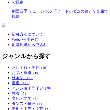
劇団四季 ミュージカル 『ノートルダムの鐘』Ｓ１席で
観劇
応募方法について
Webから申込む
応募用紙から申込む
ジャンルから探す
おしゃれ・美容
（16）
お花・茶道
（10）
外国語
（15）
書道
（19）
エンジョイライフ
（39）
教養
（7）
文化・文学
（6）
ダンス・舞踊
（44）
美術・工芸・手芸
（37）