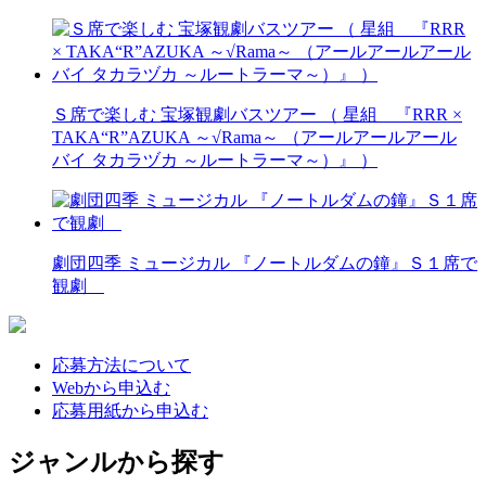
Ｓ席で楽しむ 宝塚観劇バスツアー （ 星組 『RRR ×
TAKA“R”AZUKA ～√Rama～ （アールアールアール
バイ タカラヅカ ～ルートラーマ～）』 ）
劇団四季 ミュージカル 『ノートルダムの鐘』Ｓ１席で
観劇
応募方法について
Webから申込む
応募用紙から申込む
ジャンルから探す