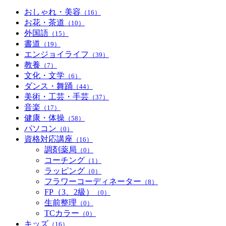
おしゃれ・美容
（16）
お花・茶道
（10）
外国語
（15）
書道
（19）
エンジョイライフ
（39）
教養
（7）
文化・文学
（6）
ダンス・舞踊
（44）
美術・工芸・手芸
（37）
音楽
（17）
健康・体操
（58）
パソコン
（0）
資格対応講座
（16）
調剤薬局
（0）
コーチング
（1）
ラッピング
（0）
フラワーコーディネーター
（8）
FP（3、2級）
（0）
生前整理
（0）
TCカラー
（0）
キッズ
（16）