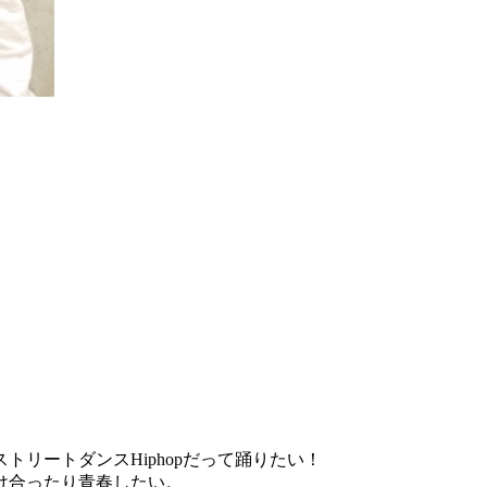
リートダンスHiphopだって踊りたい！
け合ったり青春したい。