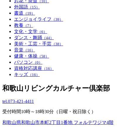
お花・茶道
（10）
外国語
（15）
書道
（19）
エンジョイライフ
（39）
教養
（7）
文化・文学
（6）
ダンス・舞踊
（44）
美術・工芸・手芸
（38）
音楽
（16）
健康・体操
（58）
パソコン
（0）
資格対応講座
（16）
キッズ
（16）
和歌山リビングカルチャー倶楽部
tel.
073-421-4411
受付時間10時～18時30分（日曜・祝日除く）
和歌山県和歌山市本町2丁目1番地 フォルテワジマ4階