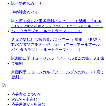
伊勢神宮めぐり
Ｓ席で楽しむ 宝塚観劇バスツアー （ 星組 『RRR ×
TAKA“R”AZUKA ～√Rama～ （アールアールアール
バイ タカラヅカ ～ルートラーマ～）』 ）
劇団四季 ミュージカル 『ノートルダムの鐘』Ｓ１席で
観劇
応募方法について
Webから申込む
応募用紙から申込む