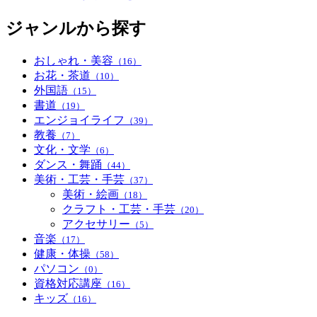
ジャンルから探す
おしゃれ・美容
（16）
お花・茶道
（10）
外国語
（15）
書道
（19）
エンジョイライフ
（39）
教養
（7）
文化・文学
（6）
ダンス・舞踊
（44）
美術・工芸・手芸
（37）
美術・絵画
（18）
クラフト・工芸・手芸
（20）
アクセサリー
（5）
音楽
（17）
健康・体操
（58）
パソコン
（0）
資格対応講座
（16）
キッズ
（16）