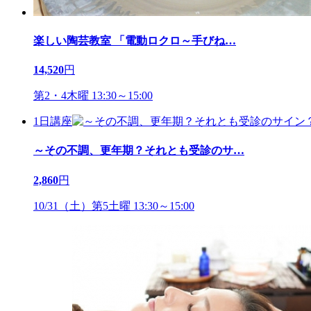
楽しい陶芸教室 「電動ロクロ～手びね
…
14,520
円
第2・4木曜 13:30～15:00
1日講座
～その不調、更年期？それとも受診のサ
…
2,860
円
10/31（土）第5土曜 13:30～15:00