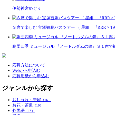
伊勢神宮めぐり
Ｓ席で楽しむ 宝塚観劇バスツアー （ 星組 『RRR × T
劇団四季 ミュージカル 『ノートルダムの鐘』Ｓ１席
応募方法について
Webから申込む
応募用紙から申込む
ジャンルから探す
おしゃれ・美容
（16）
お花・茶道
（10）
外国語
（15）