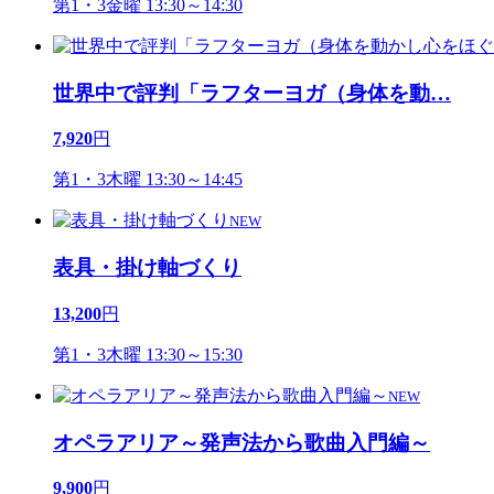
第1・3金曜 13:30～14:30
世界中で評判「ラフターヨガ（身体を動
…
7,920
円
第1・3木曜 13:30～14:45
NEW
表具・掛け軸づくり
13,200
円
第1・3木曜 13:30～15:30
NEW
オペラアリア～発声法から歌曲入門編～
9,900
円