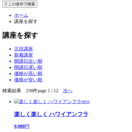
この条件で検索
ホーム
講座を探す
講座を探す
注目講座
新着講座
開講日近い順
開講日遅い順
価格が高い順
価格が安い順
検索結果 236件
page 1 / 12
次へ
NEW
楽しく楽しく ハワイアンフラ
9,900
円