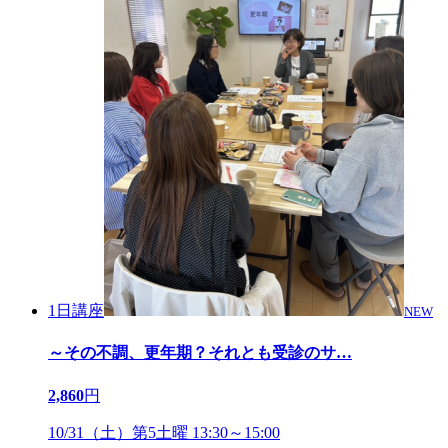
1日講座
NEW
～その不調、更年期？それとも受診のサ
…
2,860
円
10/31（土）第5土曜 13:30～15:00