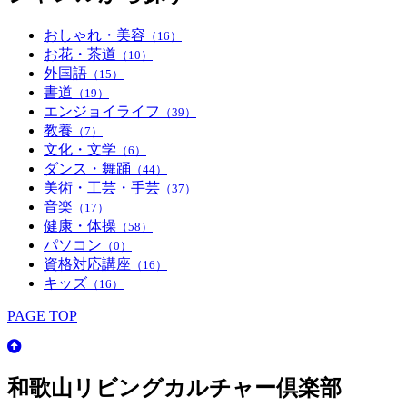
おしゃれ・美容
（16）
お花・茶道
（10）
外国語
（15）
書道
（19）
エンジョイライフ
（39）
教養
（7）
文化・文学
（6）
ダンス・舞踊
（44）
美術・工芸・手芸
（37）
音楽
（17）
健康・体操
（58）
パソコン
（0）
資格対応講座
（16）
キッズ
（16）
PAGE TOP
和歌山リビングカルチャー倶楽部