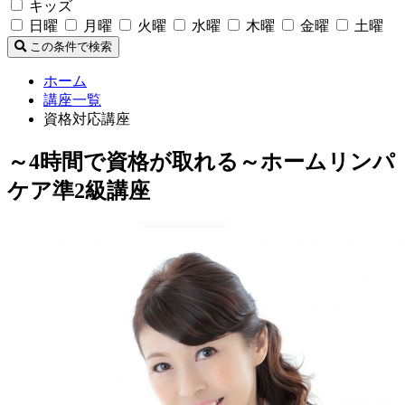
キッズ
日曜
月曜
火曜
水曜
木曜
金曜
土曜
この条件で検索
ホーム
講座一覧
資格対応講座
～4時間で資格が取れる～ホームリンパ
ケア準2級講座