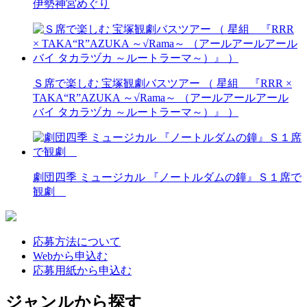
伊勢神宮めぐり
Ｓ席で楽しむ 宝塚観劇バスツアー （ 星組 『RRR ×
TAKA“R”AZUKA ～√Rama～ （アールアールアール
バイ タカラヅカ ～ルートラーマ～）』 ）
劇団四季 ミュージカル 『ノートルダムの鐘』Ｓ１席で
観劇
応募方法について
Webから申込む
応募用紙から申込む
ジャンルから探す