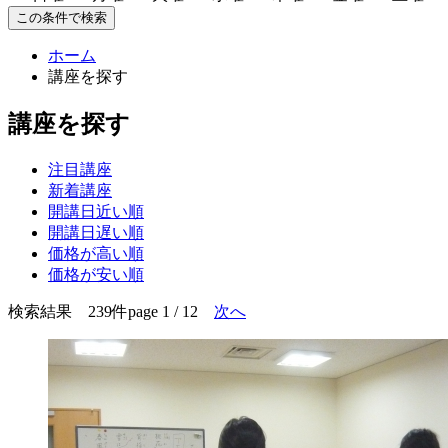
この条件で検索
ホーム
講座を探す
講座を探す
注目講座
新着講座
開講日近い順
開講日遅い順
価格が高い順
価格が安い順
検索結果 239件
page 1 / 12
次へ