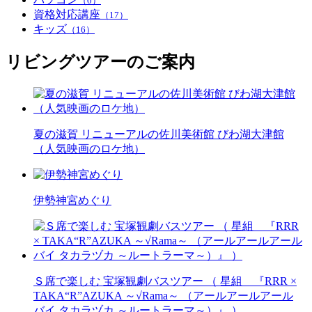
（0）
資格対応講座
（17）
キッズ
（16）
リビングツアーのご案内
夏の滋賀 リニューアルの佐川美術館 びわ湖大津館
（人気映画のロケ地）
伊勢神宮めぐり
Ｓ席で楽しむ 宝塚観劇バスツアー （ 星組 『RRR ×
TAKA“R”AZUKA ～√Rama～ （アールアールアール
バイ タカラヅカ ～ルートラーマ～）』 ）