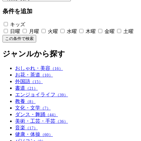
条件を追加
キッズ
日曜
月曜
火曜
水曜
木曜
金曜
土曜
この条件で検索
ジャンルから探す
おしゃれ・美容
（16）
お花・茶道
（10）
外国語
（15）
書道
（21）
エンジョイライフ
（39）
教養
（8）
文化・文学
（7）
ダンス・舞踊
（44）
美術・工芸・手芸
（36）
音楽
（17）
健康・体操
（60）
パソコン