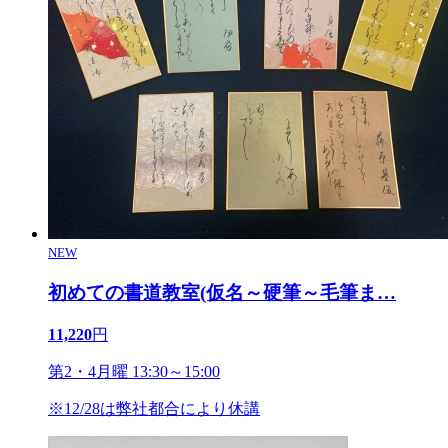
NEW
初めての書道教室(仮名～硬筆～毛筆ま
…
11,220
円
第2・4月曜 13:30～15:00
※12/28は弊社都合により休講