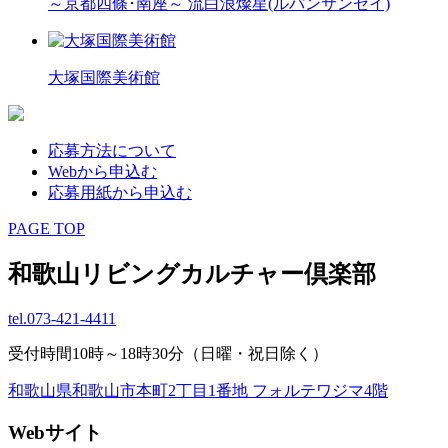
～京都四條･南座～ 流白浪燦星(ルパンサンセイ)
大塚国際美術館
応募方法について
Webから申込む
応募用紙から申込む
PAGE TOP
和歌山リビングカルチャー倶楽部
tel.
073-421-4411
受付時間10時～18時30分（日曜・祝日除く）
和歌山県和歌山市本町2丁目1番地 フォルテワジマ4階
Webサイト