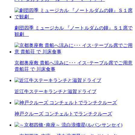
劇団四季 ミュージカル 『ノートルダムの鐘』Ｓ１席で
観劇
京都奥座敷 貴船へ涼みに･･･ イス･テーブル席でご用意
貴船荘 で 川床食事
近江牛ステーキランチと滋賀ドライブ
神戸クルーズ コンチェルトでランチクルーズ