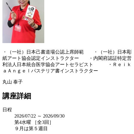
・（一社）日本己書道場公認上席師範 ・（一社）日本彫
紙アート協会認定インストラクター ・内閣府認証特定営
利法人日本統合医学協会アートセラピスト ・Ｒｅｉｋ
ａＡｎｇｅｌパステリア書インストラクター
丸山 泰子
講座詳細
日程
2026/07/22 ～ 2026/09/30
第4水曜 ［全3回］
９月は第５週目