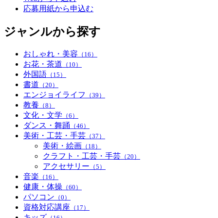
応募用紙から申込む
ジャンルから探す
おしゃれ・美容
（16）
お花・茶道
（10）
外国語
（15）
書道
（20）
エンジョイライフ
（39）
教養
（8）
文化・文学
（6）
ダンス・舞踊
（46）
美術・工芸・手芸
（37）
美術・絵画
（18）
クラフト・工芸・手芸
（20）
アクセサリー
（5）
音楽
（16）
健康・体操
（60）
パソコン
（0）
資格対応講座
（17）
キッズ
（16）