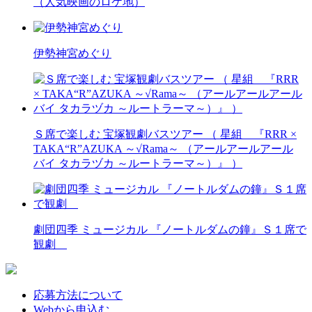
（人気映画のロケ地）
伊勢神宮めぐり
Ｓ席で楽しむ 宝塚観劇バスツアー （ 星組 『RRR ×
TAKA“R”AZUKA ～√Rama～ （アールアールアール
バイ タカラヅカ ～ルートラーマ～）』 ）
劇団四季 ミュージカル 『ノートルダムの鐘』Ｓ１席で
観劇
応募方法について
Webから申込む