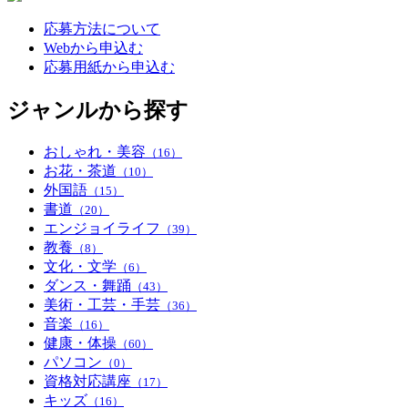
応募方法について
Webから申込む
応募用紙から申込む
ジャンルから探す
おしゃれ・美容
（16）
お花・茶道
（10）
外国語
（15）
書道
（20）
エンジョイライフ
（39）
教養
（8）
文化・文学
（6）
ダンス・舞踊
（43）
美術・工芸・手芸
（36）
音楽
（16）
健康・体操
（60）
パソコン
（0）
資格対応講座
（17）
キッズ
（16）