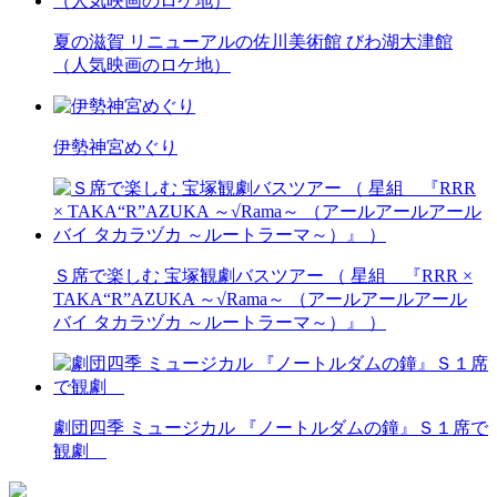
夏の滋賀 リニューアルの佐川美術館 びわ湖大津館
（人気映画のロケ地）
伊勢神宮めぐり
Ｓ席で楽しむ 宝塚観劇バスツアー （ 星組 『RRR ×
TAKA“R”AZUKA ～√Rama～ （アールアールアール
バイ タカラヅカ ～ルートラーマ～）』 ）
劇団四季 ミュージカル 『ノートルダムの鐘』Ｓ１席で
観劇