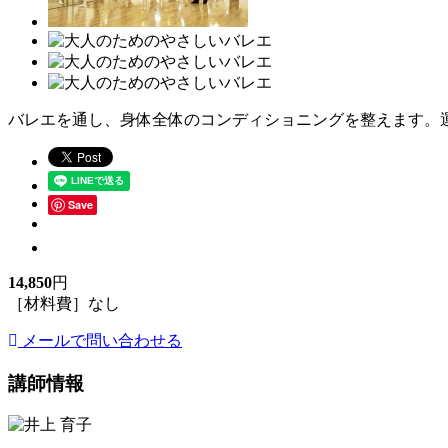
バレエを通し、身体全体のコンディショニングを整えます。
Save
14,850
円
［材料費］なし
メールで問い合わせる
講師情報