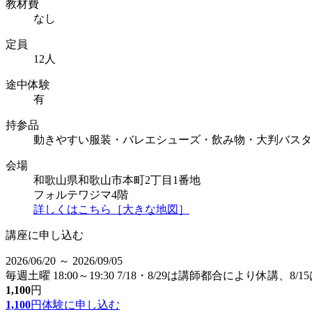
教材費
なし
定員
12人
途中体験
有
持参品
動きやすい服装・バレエシューズ・飲み物・大判バスタ
会場
和歌山県和歌山市本町2丁目1番地
フォルテワジマ4階
詳しくはこちら［大きな地図］
講座に申し込む
2026/06/20 ～ 2026/09/05
毎週土曜 18:00～19:30 7/18・8/29は講師都合により休講、
1,100
円
1,100
円
体験に申し込む