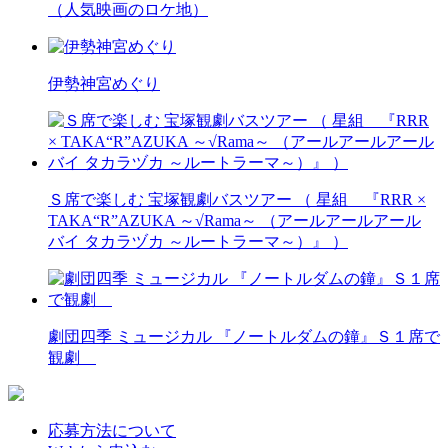
（人気映画のロケ地）
伊勢神宮めぐり
Ｓ席で楽しむ 宝塚観劇バスツアー （ 星組 『RRR ×
TAKA“R”AZUKA ～√Rama～ （アールアールアール
バイ タカラヅカ ～ルートラーマ～）』 ）
劇団四季 ミュージカル 『ノートルダムの鐘』Ｓ１席で
観劇
応募方法について