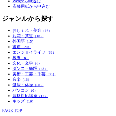
Webから申込む
応募用紙から申込む
ジャンルから探す
おしゃれ・美容
（16）
お花・茶道
（10）
外国語
（15）
書道
（20）
エンジョイライフ
（39）
教養
（8）
文化・文学
（6）
ダンス・舞踊
（43）
美術・工芸・手芸
（36）
音楽
（16）
健康・体操
（60）
パソコン
（0）
資格対応講座
（17）
キッズ
（16）
PAGE TOP