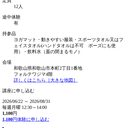
定員
12人
途中体験
有
持参品
ヨガマット・動きやすい服装・スポーツタオル又はフ
ェイスタオル(ハンドタオルは不可 ポーズにも使
用）・飲料水（蓋の閉まるモノ）
会場
和歌山県和歌山市本町2丁目1番地
フォルテワジマ4階
詳しくはこちら［大きな地図］
講座に申し込む
2026/06/22 ～ 2026/08/31
毎週月曜 12:30～14:00
1,100
円
1,100
円
体験に申し込む