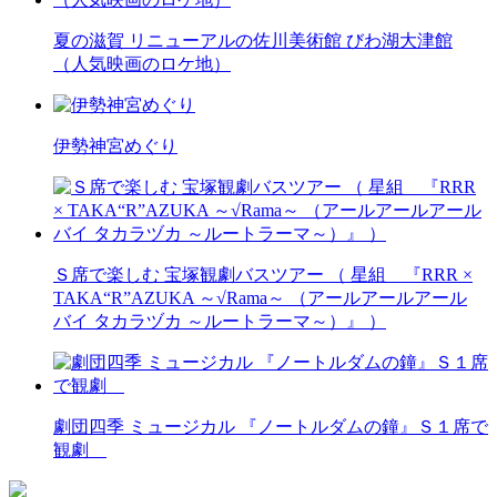
夏の滋賀 リニューアルの佐川美術館 びわ湖大津館
（人気映画のロケ地）
伊勢神宮めぐり
Ｓ席で楽しむ 宝塚観劇バスツアー （ 星組 『RRR ×
TAKA“R”AZUKA ～√Rama～ （アールアールアール
バイ タカラヅカ ～ルートラーマ～）』 ）
劇団四季 ミュージカル 『ノートルダムの鐘』Ｓ１席で
観劇