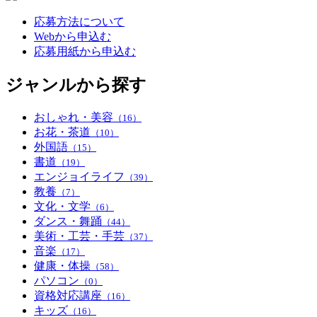
応募方法について
Webから申込む
応募用紙から申込む
ジャンルから探す
おしゃれ・美容
（16）
お花・茶道
（10）
外国語
（15）
書道
（19）
エンジョイライフ
（39）
教養
（7）
文化・文学
（6）
ダンス・舞踊
（44）
美術・工芸・手芸
（37）
音楽
（17）
健康・体操
（58）
パソコン
（0）
資格対応講座
（16）
キッズ
（16）