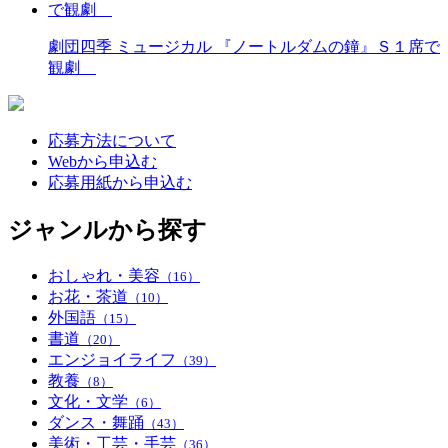
劇団四季 ミュージカル 『ノートルダムの鐘』Ｓ１席で
観劇
応募方法について
Webから申込む
応募用紙から申込む
ジャンルから探す
おしゃれ・美容
（16）
お花・茶道
（10）
外国語
（15）
書道
（20）
エンジョイライフ
（39）
教養
（8）
文化・文学
（6）
ダンス・舞踊
（43）
美術・工芸・手芸
（36）