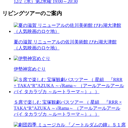
12/2（水）第2水曜 19:00～20:30
リビングツアーのご案内
夏の滋賀 リニューアルの佐川美術館 びわ湖大津館
（人気映画のロケ地）
伊勢神宮めぐり
Ｓ席で楽しむ 宝塚観劇バスツアー （ 星組 『RRR ×
TAKA“R”AZUKA ～√Rama～ （アールアールアール
バイ タカラヅカ ～ルートラーマ～）』 ）