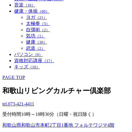
音楽
（16）
健康・体操
（60）
ヨガ
（21）
太極拳
（5）
自彊術
（2）
気功
（1）
健康
（30）
武道
（2）
パソコン
（0）
資格対応講座
（17）
キッズ
（16）
PAGE TOP
和歌山リビングカルチャー倶楽部
tel.
073-421-4411
受付時間10時～18時30分（日曜・祝日除く）
和歌山県和歌山市本町2丁目1番地 フォルテワジマ4階