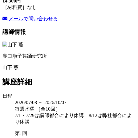
14,300
円
［材料費］なし
メールで問い合わせる
講師情報
瀧口順子舞踊研究所
山下 薫
講座詳細
日程
2026/07/08 ～ 2026/10/07
毎週水曜 ［全10回］
7/1・7/29は講師都合により休講、8/12は弊社都合によ
り休講
第1回