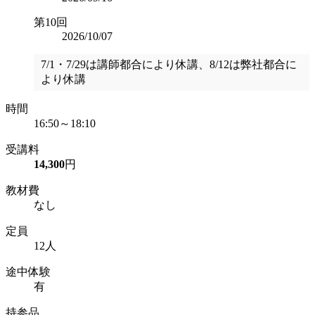
第10回
2026/10/07
7/1・7/29は講師都合により休講、8/12は弊社都合に
より休講
時間
16:50～18:10
受講料
14,300
円
教材費
なし
定員
12人
途中体験
有
持参品