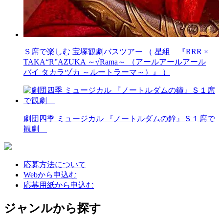
Ｓ席で楽しむ 宝塚観劇バスツアー （ 星組 『RRR ×
TAKA“R”AZUKA ～√Rama～ （アールアールアール
バイ タカラヅカ ～ルートラーマ～）』 ）
劇団四季 ミュージカル 『ノートルダムの鐘』Ｓ１席で
観劇
応募方法について
Webから申込む
応募用紙から申込む
ジャンルから探す