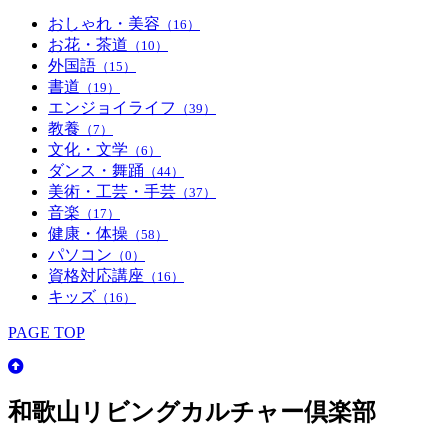
おしゃれ・美容
（16）
お花・茶道
（10）
外国語
（15）
書道
（19）
エンジョイライフ
（39）
教養
（7）
文化・文学
（6）
ダンス・舞踊
（44）
美術・工芸・手芸
（37）
音楽
（17）
健康・体操
（58）
パソコン
（0）
資格対応講座
（16）
キッズ
（16）
PAGE TOP
和歌山リビングカルチャー倶楽部