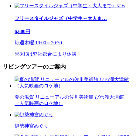
NEW
フリースタイルジャズ（中学生～大人ま
…
6,600
円
毎週木曜 19:00～20:30
※8/13は弊社都合により休講
リビングツアーのご案内
夏の滋賀 リニューアルの佐川美術館 びわ湖大津館
（人気映画のロケ地）
伊勢神宮めぐり