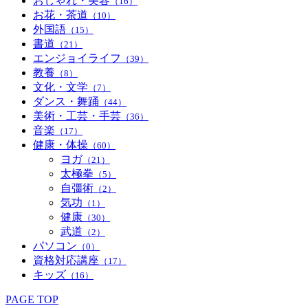
おしゃれ・美容
（16）
お花・茶道
（10）
外国語
（15）
書道
（21）
エンジョイライフ
（39）
教養
（8）
文化・文学
（7）
ダンス・舞踊
（44）
美術・工芸・手芸
（36）
音楽
（17）
健康・体操
（60）
ヨガ
（21）
太極拳
（5）
自彊術
（2）
気功
（1）
健康
（30）
武道
（2）
パソコン
（0）
資格対応講座
（17）
キッズ
（16）
PAGE TOP