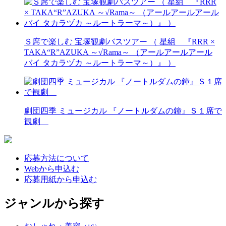
Ｓ席で楽しむ 宝塚観劇バスツアー （ 星組 『RRR ×
TAKA“R”AZUKA ～√Rama～ （アールアールアール
バイ タカラヅカ ～ルートラーマ～）』 ）
劇団四季 ミュージカル 『ノートルダムの鐘』Ｓ１席で
観劇
応募方法について
Webから申込む
応募用紙から申込む
ジャンルから探す