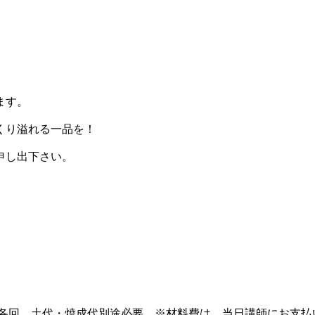
ます。
くり溢れる一品を！
申し出下さい。
。
要）各回、土代・焼成代別途必要 ※材料費は、当日講師にお支払