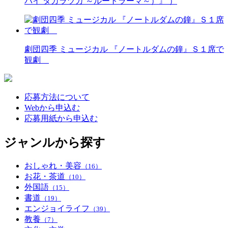
バイ タカラヅカ ～ルートラーマ～）』 ）
劇団四季 ミュージカル 『ノートルダムの鐘』Ｓ１席で
観劇
応募方法について
Webから申込む
応募用紙から申込む
ジャンルから探す
おしゃれ・美容
（16）
お花・茶道
（10）
外国語
（15）
書道
（19）
エンジョイライフ
（39）
教養
（7）