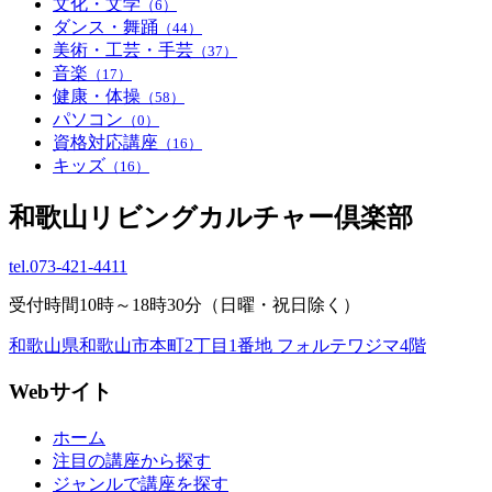
文化・文学
（6）
ダンス・舞踊
（44）
美術・工芸・手芸
（37）
音楽
（17）
健康・体操
（58）
パソコン
（0）
資格対応講座
（16）
キッズ
（16）
和歌山リビングカルチャー倶楽部
tel.
073-421-4411
受付時間10時～18時30分（日曜・祝日除く）
和歌山県和歌山市本町2丁目1番地 フォルテワジマ4階
Webサイト
ホーム
注目の講座から探す
ジャンルで講座を探す