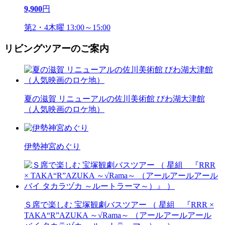
9,900
円
第2・4木曜 13:00～15:00
リビングツアーのご案内
夏の滋賀 リニューアルの佐川美術館 びわ湖大津館
（人気映画のロケ地）
伊勢神宮めぐり
Ｓ席で楽しむ 宝塚観劇バスツアー （ 星組 『RRR ×
TAKA“R”AZUKA ～√Rama～ （アールアールアール