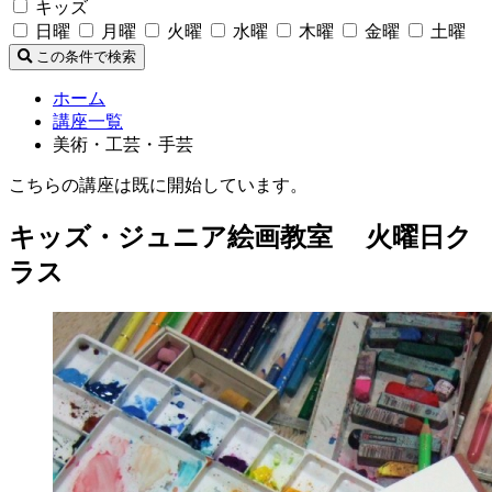
キッズ
日曜
月曜
火曜
水曜
木曜
金曜
土曜
この条件で検索
ホーム
講座一覧
美術・工芸・手芸
こちらの講座は既に開始しています。
キッズ・ジュニア絵画教室 火曜日ク
ラス