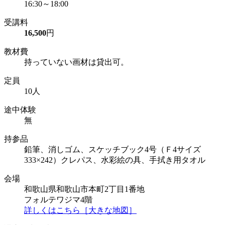
16:30～18:00
受講料
16,500
円
教材費
持っていない画材は貸出可。
定員
10人
途中体験
無
持参品
鉛筆、消しゴム、スケッチブック4号（Ｆ4サイズ
333×242）クレパス、水彩絵の具、手拭き用タオル
会場
和歌山県和歌山市本町2丁目1番地
フォルテワジマ4階
詳しくはこちら［大きな地図］