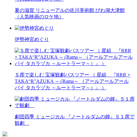
夏の滋賀 リニューアルの佐川美術館 びわ湖大津館
（人気映画のロケ地）
伊勢神宮めぐり
Ｓ席で楽しむ 宝塚観劇バスツアー （ 星組 『RRR ×
TAKA“R”AZUKA ～√Rama～ （アールアールアール
バイ タカラヅカ ～ルートラーマ～）』 ）
劇団四季 ミュージカル 『ノートルダムの鐘』Ｓ１席で
観劇