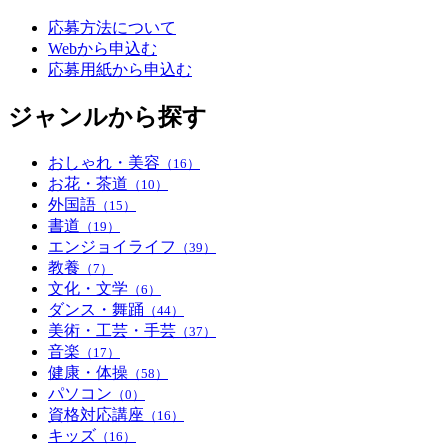
応募方法について
Webから申込む
応募用紙から申込む
ジャンルから探す
おしゃれ・美容
（16）
お花・茶道
（10）
外国語
（15）
書道
（19）
エンジョイライフ
（39）
教養
（7）
文化・文学
（6）
ダンス・舞踊
（44）
美術・工芸・手芸
（37）
音楽
（17）
健康・体操
（58）
パソコン
（0）
資格対応講座
（16）
キッズ
（16）