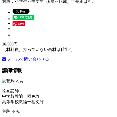
対象：小学生～中学生（6歳～18歳）年長組は可。
Save
16,500
円
［材料費］持っていない画材は貸出可。
メールで問い合わせる
講師情報
絵画講師
中学校教諭一種免許
高等学校教諭一種免許
荒駒 るみ