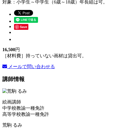
対象：小学生～中学生（6歳～18歳）年長組は可。
Save
16,500
円
［材料費］持っていない画材は貸出可。
メールで問い合わせる
講師情報
絵画講師
中学校教諭一種免許
高等学校教諭一種免許
荒駒 るみ