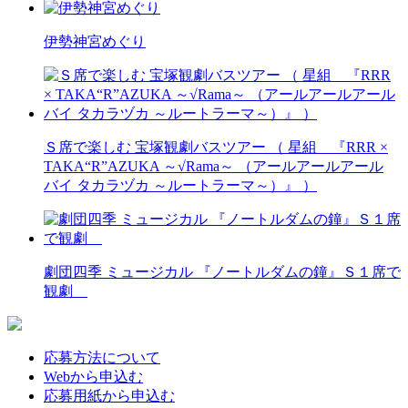
伊勢神宮めぐり
Ｓ席で楽しむ 宝塚観劇バスツアー （ 星組 『RRR ×
TAKA“R”AZUKA ～√Rama～ （アールアールアール
バイ タカラヅカ ～ルートラーマ～）』 ）
劇団四季 ミュージカル 『ノートルダムの鐘』Ｓ１席で
観劇
応募方法について
Webから申込む
応募用紙から申込む