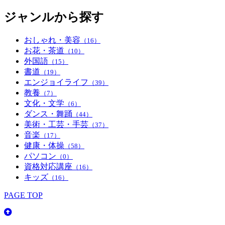
ジャンルから探す
おしゃれ・美容
（16）
お花・茶道
（10）
外国語
（15）
書道
（19）
エンジョイライフ
（39）
教養
（7）
文化・文学
（6）
ダンス・舞踊
（44）
美術・工芸・手芸
（37）
音楽
（17）
健康・体操
（58）
パソコン
（0）
資格対応講座
（16）
キッズ
（16）
PAGE TOP