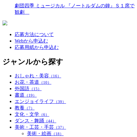
劇団四季 ミュージカル 『ノートルダムの鐘』Ｓ１席で
観劇
応募方法について
Webから申込む
応募用紙から申込む
ジャンルから探す
おしゃれ・美容
（16）
お花・茶道
（10）
外国語
（15）
書道
（19）
エンジョイライフ
（39）
教養
（7）
文化・文学
（6）
ダンス・舞踊
（44）
美術・工芸・手芸
（37）
美術・絵画
（18）