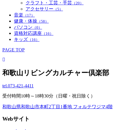
クラフト・工芸・手芸
（20）
アクセサリー
（5）
音楽
（17）
健康・体操
（58）
パソコン
（0）
資格対応講座
（16）
キッズ
（16）
PAGE TOP
和歌山リビングカルチャー倶楽部
tel.
073-421-4411
受付時間10時～18時30分（日曜・祝日除く）
和歌山県和歌山市本町2丁目1番地 フォルテワジマ4階
Webサイト