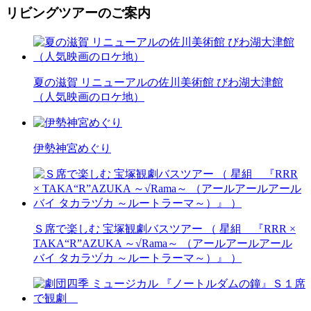
リビングツアーのご案内
夏の滋賀 リニューアルの佐川美術館 びわ湖大津館
（人気映画のロケ地）
伊勢神宮めぐり
Ｓ席で楽しむ 宝塚観劇バスツアー （ 星組 『RRR ×
TAKA“R”AZUKA ～√Rama～ （アールアールアール
バイ タカラヅカ ～ルートラーマ～）』 ）