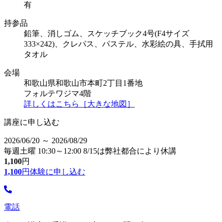
有
持参品
鉛筆、消しゴム、スケッチブック4号(F4サイズ
333×242)、クレパス、パステル、水彩絵の具、手拭用
タオル
会場
和歌山県和歌山市本町2丁目1番地
フォルテワジマ4階
詳しくはこちら［大きな地図］
講座に申し込む
2026/06/20 ～ 2026/08/29
毎週土曜 10:30～12:00 8/15は弊社都合により休講
1,100
円
1,100
円
体験に申し込む
電話