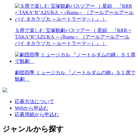
Ｓ席で楽しむ 宝塚観劇バスツアー （ 星組 『RRR ×
TAKA“R”AZUKA ～√Rama～ （アールアールアール
バイ タカラヅカ ～ルートラーマ～）』 ）
劇団四季 ミュージカル 『ノートルダムの鐘』Ｓ１席で
観劇
応募方法について
Webから申込む
応募用紙から申込む
ジャンルから探す