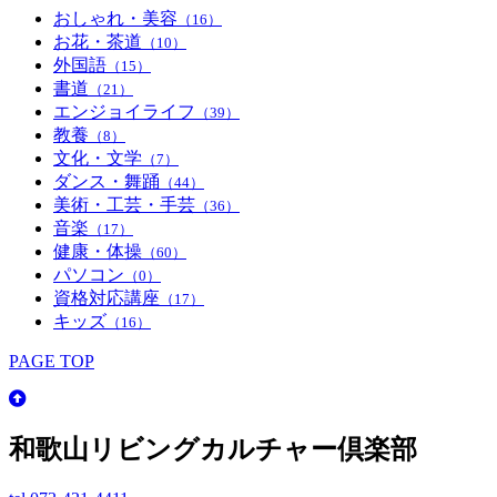
おしゃれ・美容
（16）
お花・茶道
（10）
外国語
（15）
書道
（21）
エンジョイライフ
（39）
教養
（8）
文化・文学
（7）
ダンス・舞踊
（44）
美術・工芸・手芸
（36）
音楽
（17）
健康・体操
（60）
パソコン
（0）
資格対応講座
（17）
キッズ
（16）
PAGE TOP
和歌山リビングカルチャー倶楽部