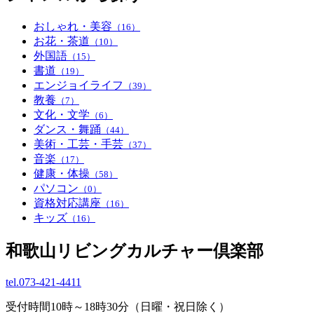
おしゃれ・美容
（16）
お花・茶道
（10）
外国語
（15）
書道
（19）
エンジョイライフ
（39）
教養
（7）
文化・文学
（6）
ダンス・舞踊
（44）
美術・工芸・手芸
（37）
音楽
（17）
健康・体操
（58）
パソコン
（0）
資格対応講座
（16）
キッズ
（16）
和歌山リビングカルチャー倶楽部
tel.
073-421-4411
受付時間10時～18時30分（日曜・祝日除く）