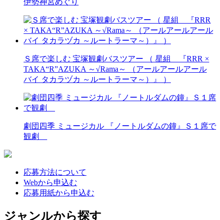
伊勢神宮めぐり
Ｓ席で楽しむ 宝塚観劇バスツアー （ 星組 『RRR ×
TAKA“R”AZUKA ～√Rama～ （アールアールアール
バイ タカラヅカ ～ルートラーマ～）』 ）
劇団四季 ミュージカル 『ノートルダムの鐘』Ｓ１席で
観劇
応募方法について
Webから申込む
応募用紙から申込む
ジャンルから探す