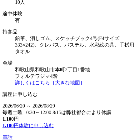
10人
途中体験
有
持参品
鉛筆、消しゴム、スケッチブック4号(F4サイズ
333×242)、クレパス、パステル、水彩絵の具、手拭用
タオル
会場
和歌山県和歌山市本町2丁目1番地
フォルテワジマ4階
詳しくはこちら［大きな地図］
講座に申し込む
2026/06/20 ～ 2026/08/29
毎週土曜 10:30～12:00 8/15は弊社都合により休講
1,100
円
1,100
円
体験に申し込む
電話