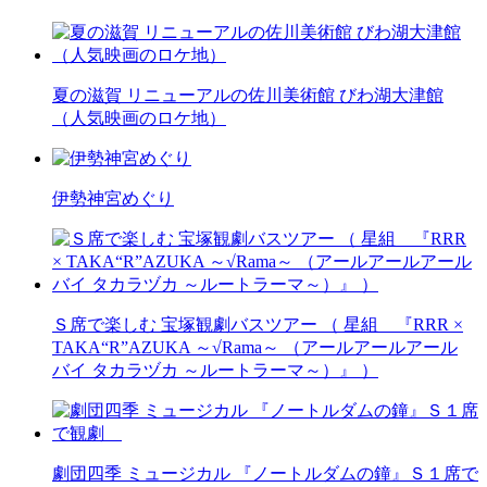
夏の滋賀 リニューアルの佐川美術館 びわ湖大津館
（人気映画のロケ地）
伊勢神宮めぐり
Ｓ席で楽しむ 宝塚観劇バスツアー （ 星組 『RRR ×
TAKA“R”AZUKA ～√Rama～ （アールアールアール
バイ タカラヅカ ～ルートラーマ～）』 ）
劇団四季 ミュージカル 『ノートルダムの鐘』Ｓ１席で