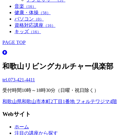
（5）
音楽
（16）
健康・体操
（58）
パソコン
（0）
資格対応講座
（16）
キッズ
（16）
PAGE TOP
和歌山リビングカルチャー倶楽部
tel.
073-421-4411
受付時間10時～18時30分（日曜・祝日除く）
和歌山県和歌山市本町2丁目1番地 フォルテワジマ4階
Webサイト
ホーム
注目の講座から探す