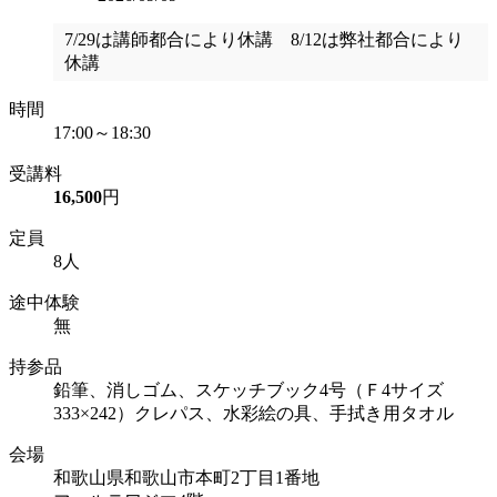
7/29は講師都合により休講 8/12は弊社都合により
休講
時間
17:00～18:30
受講料
16,500
円
定員
8人
途中体験
無
持参品
鉛筆、消しゴム、スケッチブック4号（Ｆ4サイズ
333×242）クレパス、水彩絵の具、手拭き用タオル
会場
和歌山県和歌山市本町2丁目1番地