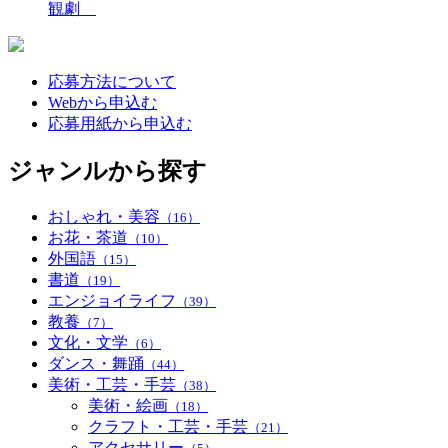
観劇
応募方法について
Webから申込む
応募用紙から申込む
ジャンルから探す
おしゃれ・美容
（16）
お花・茶道
（10）
外国語
（15）
書道
（19）
エンジョイライフ
（39）
教養
（7）
文化・文学
（6）
ダンス・舞踊
（44）
美術・工芸・手芸
（38）
美術・絵画
（18）
クラフト・工芸・手芸
（21）
アクセサリー