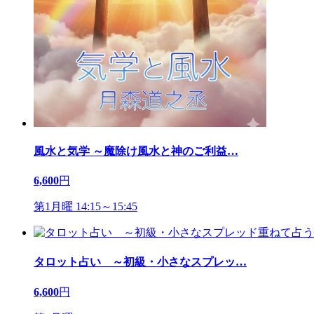
風水と気学 ～魔除け風水と神のご利益
…
6,600
円
第1月曜 14:15～15:45
タロット占い ～初級・小さなスプレッ
…
6,600
円