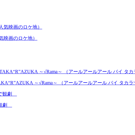
人気映画のロケ地）
AKA“R”AZUKA ～√Rama～ （アールアールアール バイ タ
で観劇