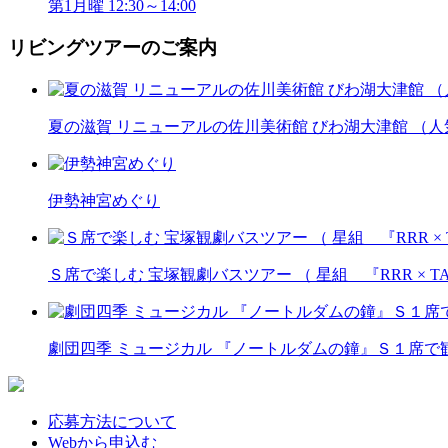
第1月曜 12:30～14:00
リビングツアーのご案内
夏の滋賀 リニューアルの佐川美術館 びわ湖大津館 （
伊勢神宮めぐり
Ｓ席で楽しむ 宝塚観劇バスツアー （ 星組 『RRR × T
劇団四季 ミュージカル 『ノートルダムの鐘』Ｓ１席
応募方法について
Webから申込む