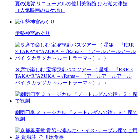
夏の滋賀 リニューアルの佐川美術館 びわ湖大津館
（人気映画のロケ地）
伊勢神宮めぐり
Ｓ席で楽しむ 宝塚観劇バスツアー （ 星組 『RRR ×
TAKA“R”AZUKA ～√Rama～ （アールアールアール
バイ タカラヅカ ～ルートラーマ～）』 ）
劇団四季 ミュージカル 『ノートルダムの鐘』Ｓ１席で
観劇