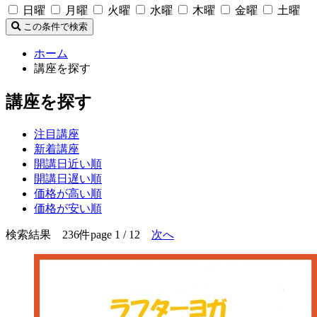
日曜
月曜
火曜
水曜
木曜
金曜
土曜
この条件で検索
ホーム
講座を探す
講座を探す
注目講座
新着講座
開講日近い順
開講日遅い順
価格が高い順
価格が安い順
検索結果 236件
page 1 / 12
次へ