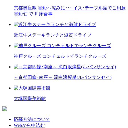
京都奥座敷 貴船へ涼みに･･･ イス･テーブル席でご用意
貴船荘 で 川床食事
近江牛ステーキランチと滋賀ドライブ
神戸クルーズ コンチェルトでランチクルーズ
～京都四條･南座～ 流白浪燦星(ルパンサンセイ)
大塚国際美術館
応募方法について
Webから申込む