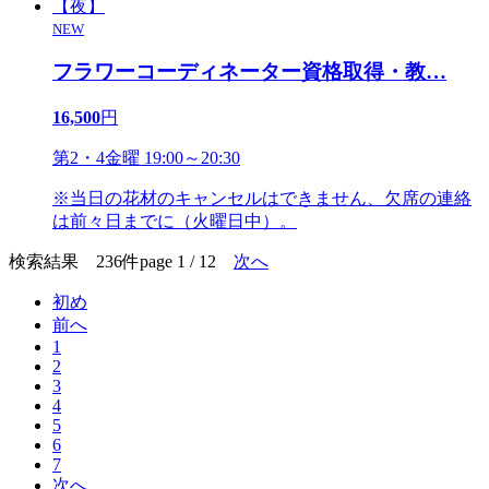
NEW
フラワーコーディネーター資格取得・教
…
16,500
円
第2・4金曜 19:00～20:30
※当日の花材のキャンセルはできません、欠席の連絡
は前々日までに（火曜日中）。
検索結果 236件
page 1 / 12
次へ
初め
前へ
1
2
3
4
5
6
7
次へ