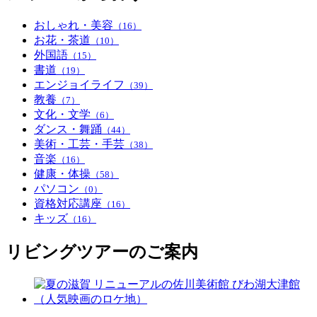
おしゃれ・美容
（16）
お花・茶道
（10）
外国語
（15）
書道
（19）
エンジョイライフ
（39）
教養
（7）
文化・文学
（6）
ダンス・舞踊
（44）
美術・工芸・手芸
（38）
音楽
（16）
健康・体操
（58）
パソコン
（0）
資格対応講座
（16）
キッズ
（16）
リビングツアーのご案内