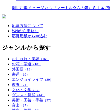
劇団四季 ミュージカル 『ノートルダムの鐘』Ｓ１席
応募方法について
Webから申込む
応募用紙から申込む
ジャンルから探す
おしゃれ・美容
（16）
お花・茶道
（10）
外国語
（15）
書道
（19）
エンジョイライフ
（39）
教養
（7）
文化・文学
（6）
ダンス・舞踊
（44）
美術・工芸・手芸
（37）
音楽
（17）