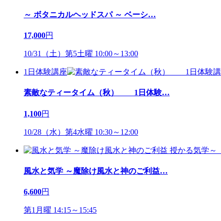
～ ボタニカルヘッドスパ ～ ベーシ
…
17,000
円
10/31（土）第5土曜 10:00～13:00
1日体験講座
素敵なティータイム（秋） 1日体験
…
1,100
円
10/28（水）第4水曜 10:30～12:00
風水と気学 ～魔除け風水と神のご利益
…
6,600
円
第1月曜 14:15～15:45