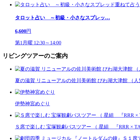
タロット占い ～初級・小さなスプレッ
…
6,600
円
第1月曜 12:30～14:00
リビングツアーのご案内
夏の滋賀 リニューアルの佐川美術館 びわ湖大津館 （
伊勢神宮めぐり
Ｓ席で楽しむ 宝塚観劇バスツアー （ 星組 『RRR × T