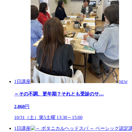
1日講座
NEW
～その不調、更年期？それとも受診のサ
…
2,860
円
10/31（土）第5土曜 13:30～15:00
1日講座