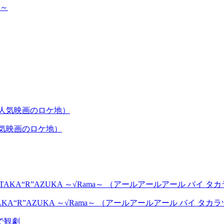
人気映画のロケ地）
AKA“R”AZUKA ～√Rama～ （アールアールアール バイ タ