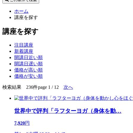
ホーム
講座を探す
講座を探す
注目講座
新着講座
開講日近い順
開講日遅い順
価格が高い順
価格が安い順
検索結果 236件
page 1 / 12
次へ
世界中で評判「ラフターヨガ（身体を動
…
7,920
円