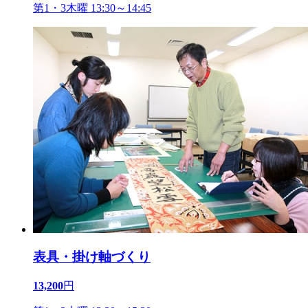
第1・3木曜 13:30～14:45
表具・掛け軸づくり
13,200
円