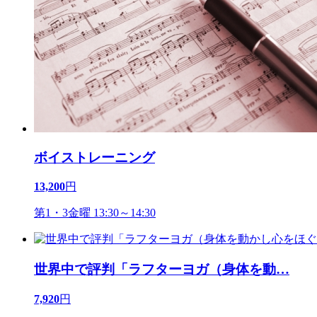
ボイストレーニング
13,200
円
第1・3金曜 13:30～14:30
世界中で評判「ラフターヨガ（身体を動
…
7,920
円