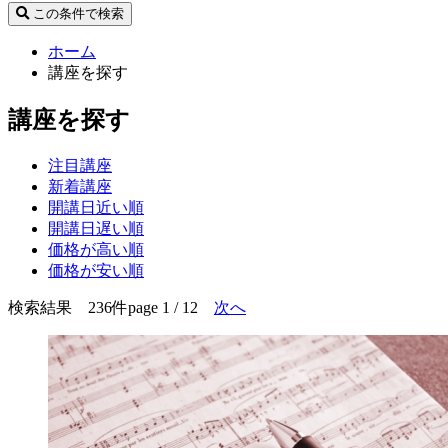
この条件で検索
ホーム
講座を探す
講座を探す
注目講座
新着講座
開講日近い順
開講日遅い順
価格が高い順
価格が安い順
検索結果 236件
page 1 / 12
次へ