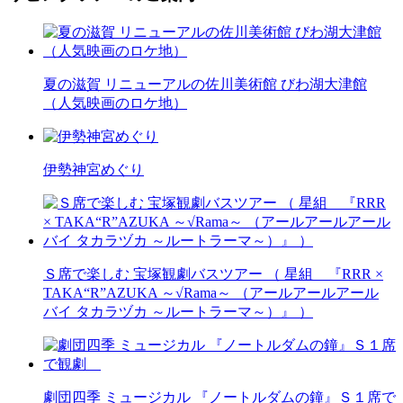
夏の滋賀 リニューアルの佐川美術館 びわ湖大津館
（人気映画のロケ地）
伊勢神宮めぐり
Ｓ席で楽しむ 宝塚観劇バスツアー （ 星組 『RRR ×
TAKA“R”AZUKA ～√Rama～ （アールアールアール
バイ タカラヅカ ～ルートラーマ～）』 ）
劇団四季 ミュージカル 『ノートルダムの鐘』Ｓ１席で