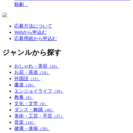
観劇
応募方法について
Webから申込む
応募用紙から申込む
ジャンルから探す
おしゃれ・美容
（16）
お花・茶道
（10）
外国語
（15）
書道
（20）
エンジョイライフ
（39）
教養
（8）
文化・文学
（6）
ダンス・舞踊
（46）
美術・工芸・手芸
（37）
音楽
（16）
健康・体操
（59）