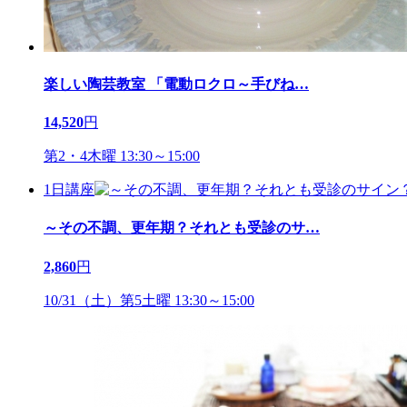
楽しい陶芸教室 「電動ロクロ～手びね
…
14,520
円
第2・4木曜 13:30～15:00
1日講座
～その不調、更年期？それとも受診のサ
…
2,860
円
10/31（土）第5土曜 13:30～15:00