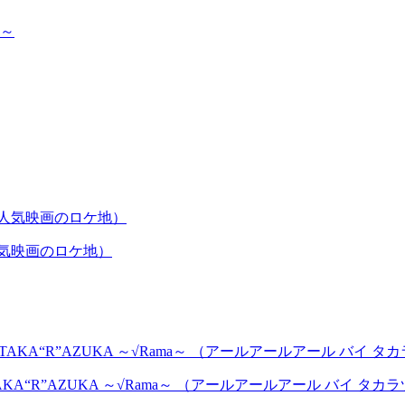
人気映画のロケ地）
AKA“R”AZUKA ～√Rama～ （アールアールアール バイ タ