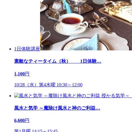
1日体験講座
素敵なティータイム（秋） 1日体験
…
1,100
円
10/28（水）第4水曜 10:30～12:00
風水と気学 ～魔除け風水と神のご利益
…
6,600
円
第1月曜 14:15～15:45