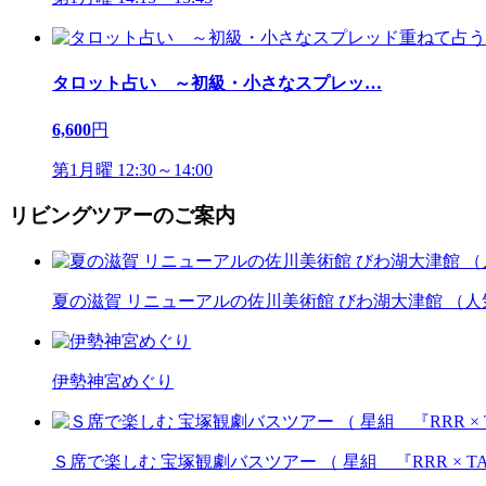
タロット占い ～初級・小さなスプレッ
…
6,600
円
第1月曜 12:30～14:00
リビングツアーのご案内
夏の滋賀 リニューアルの佐川美術館 びわ湖大津館 （
伊勢神宮めぐり
Ｓ席で楽しむ 宝塚観劇バスツアー （ 星組 『RRR × T